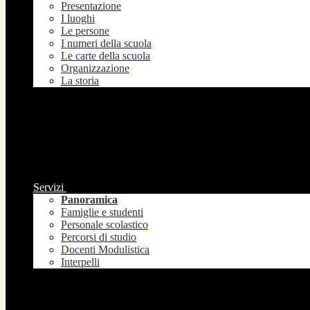
Presentazione
I luoghi
Le persone
I numeri della scuola
Le carte della scuola
Organizzazione
La storia
Servizi
Panoramica
Famiglie e studenti
Personale scolastico
Percorsi di studio
Docenti Modulistica
Interpelli