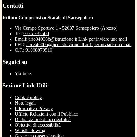
Contatti
Istituto Comprensivo Statale di Sansepolcro
Via Campo Sportivo 1 - 52037 Sansepolcro (Arezzo)
Tel:
0575 732500
Email:
aric84000b@istruzione.it
Link per inviare una mail
PEC:
aric84000b@pec.istruzione.it
Link per inviare una mail
C.F.: 91008870510
Seguici su
Youtube
Sezione Link Utili
Cookie policy
Note legali
Informativa Privacy
Ufficio Relazioni con il Pubblico
Dichiarazione di accessibilità
Obiettivi di accessibilità
Whistleblowing
Gestione consensi cookie