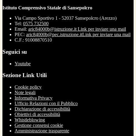
Istituto Comprensivo Statale di Sansepolcro
Via Campo Sportivo 1 - 52037 Sansepolcro (Arezzo)
Tel:
0575 732500
Email:
aric84000b@istruzione.it
Link per inviare una mail
PEC:
aric84000b@pec.istruzione.it
Link per inviare una mail
C.F.: 91008870510
Seguici su
Youtube
Sezione Link Utili
Cookie policy
Note legali
Informativa Privacy
Ufficio Relazioni con il Pubblico
Dichiarazione di accessibilità
Obiettivi di accessibilità
Whistleblowing
Gestione consensi cookie
Amministrazione trasparente