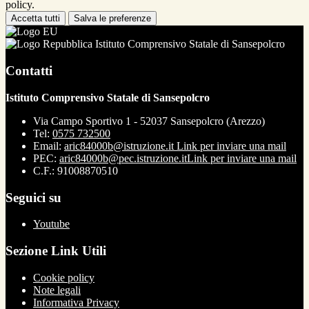
policy.
Accetta tutti
Salva le preferenze
Istituto Comprensivo Statale di Sansepolcro
Contatti
Istituto Comprensivo Statale di Sansepolcro
Via Campo Sportivo 1 - 52037 Sansepolcro (Arezzo)
Tel:
0575 732500
Email:
aric84000b@istruzione.it
Link per inviare una mail
PEC:
aric84000b@pec.istruzione.it
Link per inviare una mail
C.F.: 91008870510
Seguici su
Youtube
Sezione Link Utili
Cookie policy
Note legali
Informativa Privacy