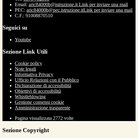
Email:
aric84000b@istruzione.it
Link per inviare una mail
PEC:
aric84000b@pec.istruzione.it
Link per inviare una mail
C.F.: 91008870510
Seguici su
Youtube
Sezione Link Utili
Cookie policy
Note legali
Informativa Privacy
Ufficio Relazioni con il Pubblico
Dichiarazione di accessibilità
Obiettivi di accessibilità
Whistleblowing
Gestione consensi cookie
Amministrazione trasparente
Pagina visualizzata
2772
volte
Sezione Copyright