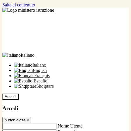
Salta al contenuto
Italiano
Italiano
English
Français
Español
Shqiptare
Accedi
Accedi
button close
×
Nome Utente