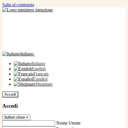
Salta al contenuto
Italiano
Italiano
English
Français
Español
Shqiptare
Accedi
Accedi
button close
×
Nome Utente