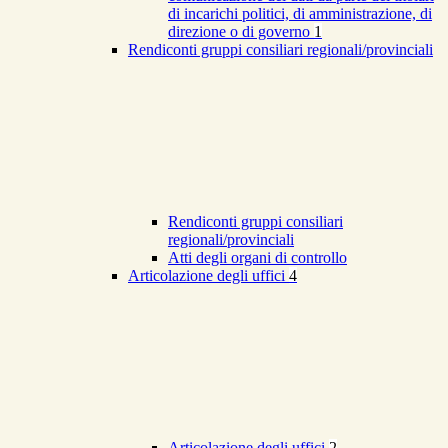
di incarichi politici, di amministrazione, di
direzione o di governo
1
Rendiconti gruppi consiliari regionali/provinciali
Rendiconti gruppi consiliari
regionali/provinciali
Atti degli organi di controllo
Articolazione degli uffici
4
Articolazione degli uffici
2