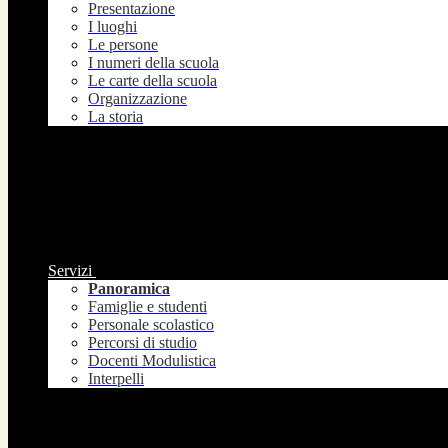
Presentazione
I luoghi
Le persone
I numeri della scuola
Le carte della scuola
Organizzazione
La storia
Servizi
Panoramica
Famiglie e studenti
Personale scolastico
Percorsi di studio
Docenti Modulistica
Interpelli