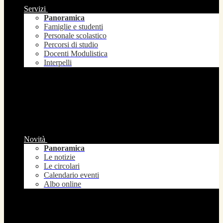
Servizi
Panoramica
Famiglie e studenti
Personale scolastico
Percorsi di studio
Docenti Modulistica
Interpelli
Novità
Panoramica
Le notizie
Le circolari
Calendario eventi
Albo online