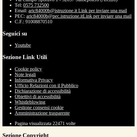
Tel:
0575 732500
Email:
aric84000b@istruzione.it
Link per inviare una mail
PEC:
aric84000b@pec.istruzione.it
Link per inviare una mail
C.F.: 91008870510
Seguici su
Youtube
Sezione Link Utili
Cookie policy
Note legali
Informativa Privacy
Ufficio Relazioni con il Pubblico
Dichiarazione di accessibilità
Obiettivi di accessibilità
Whistleblowing
Gestione consensi cookie
Amministrazione trasparente
Pagina visualizzata
22471
volte
Sezione Copyright