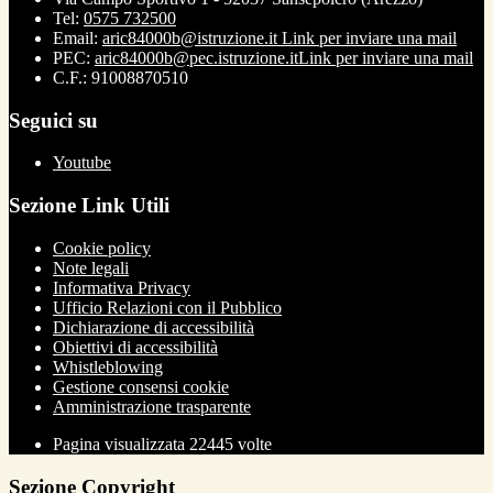
Tel:
0575 732500
Email:
aric84000b@istruzione.it
Link per inviare una mail
PEC:
aric84000b@pec.istruzione.it
Link per inviare una mail
C.F.: 91008870510
Seguici su
Youtube
Sezione Link Utili
Cookie policy
Note legali
Informativa Privacy
Ufficio Relazioni con il Pubblico
Dichiarazione di accessibilità
Obiettivi di accessibilità
Whistleblowing
Gestione consensi cookie
Amministrazione trasparente
Pagina visualizzata
22445
volte
Sezione Copyright