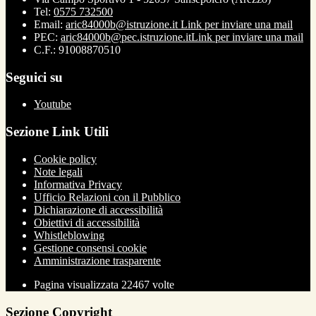
Tel:
0575 732500
Email:
aric84000b@istruzione.it
Link per inviare una mail
PEC:
aric84000b@pec.istruzione.it
Link per inviare una mail
C.F.: 91008870510
Seguici su
Youtube
Sezione Link Utili
Cookie policy
Note legali
Informativa Privacy
Ufficio Relazioni con il Pubblico
Dichiarazione di accessibilità
Obiettivi di accessibilità
Whistleblowing
Gestione consensi cookie
Amministrazione trasparente
Pagina visualizzata
22467
volte
Sezione Copyright