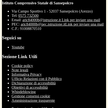
Istituto Comprensivo Statale di Sansepolcro
Via Campo Sportivo 1 - 52037 Sansepolcro (Arezzo)
Tel:
0575 732500
Email:
aric84000b@istruzione.it
Link per inviare una mail
PEC:
aric84000b@pec.istruzione.it
Link per inviare una mail
C.F.: 91008870510
Seguici su
Youtube
Sezione Link Utili
Cookie policy
Note legali
Informativa Privacy
Ufficio Relazioni con il Pubblico
Dichiarazione di accessibilità
Obiettivi di accessibilità
Whistleblowing
Gestione consensi cookie
Amministrazione trasparente