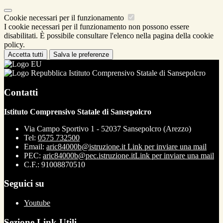
Cookie necessari per il funzionamento
I cookie necessari per il funzionamento non possono essere
disabilitati. È possibile consultare l'elenco nella pagina della cookie
policy.
Accetta tutti
Salva le preferenze
Istituto Comprensivo Statale di Sansepolcro
Contatti
Istituto Comprensivo Statale di Sansepolcro
Via Campo Sportivo 1 - 52037 Sansepolcro (Arezzo)
Tel:
0575 732500
Email:
aric84000b@istruzione.it
Link per inviare una mail
PEC:
aric84000b@pec.istruzione.it
Link per inviare una mail
C.F.: 91008870510
Seguici su
Youtube
Sezione Link Utili