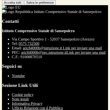
Accetta tutti
Salva le preferenze
Istituto Comprensivo Statale di Sansepolcro
Contatti
Istituto Comprensivo Statale di Sansepolcro
Via Campo Sportivo 1 - 52037 Sansepolcro (Arezzo)
Tel:
0575 732500
Email:
aric84000b@istruzione.it
Link per inviare una mail
PEC:
aric84000b@pec.istruzione.it
Link per inviare una mail
C.F.: 91008870510
Seguici su
Youtube
Sezione Link Utili
Cookie policy
Note legali
Informativa Privacy
Ufficio Relazioni con il Pubblico