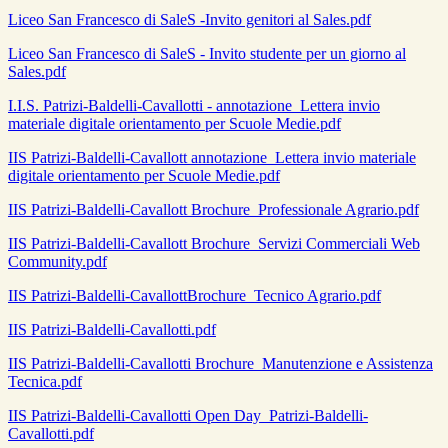
Liceo San Francesco di SaleS -Invito genitori al Sales.pdf
Liceo San Francesco di SaleS - Invito studente per un giorno al
Sales.pdf
I.I.S. Patrizi-Baldelli-Cavallotti - annotazione_Lettera invio
materiale digitale orientamento per Scuole Medie.pdf
IIS Patrizi-Baldelli-Cavallott annotazione_Lettera invio materiale
digitale orientamento per Scuole Medie.pdf
IIS Patrizi-Baldelli-Cavallott Brochure_Professionale Agrario.pdf
IIS Patrizi-Baldelli-Cavallott Brochure_Servizi Commerciali Web
Community.pdf
IIS Patrizi-Baldelli-CavallottBrochure_Tecnico Agrario.pdf
IIS Patrizi-Baldelli-Cavallotti.pdf
IIS Patrizi-Baldelli-Cavallotti Brochure_Manutenzione e Assistenza
Tecnica.pdf
IIS Patrizi-Baldelli-Cavallotti Open Day_Patrizi-Baldelli-
Cavallotti.pdf