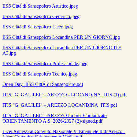
IISS Città di Sansepolcro Artistico.jpeg
IISS Città di Sansepolcro Generico.jpeg
IISS Città di Sansepolcro Liceo.jpeg
IISS Città di Sansepolcro Locandina PER UN GIORNO.jpg
IISS Città di Sansepolcro Locandina PER UN GIORNO ITE
A3.jpg
IISS Città di Sansepolcro Professionale.jpeg
IISS Città di Sansepolcro Tecnico.jpeg
Open Day- IISS CittÃ di Sansepolcro.pdf
ITIS “G. GALILEI” – AREZZO - LOCANDINA_ITIS (1).pdf
ITIS “G. GALILEI” – AREZZO LOCANDINA_ITIS.pdf
ITIS “G. GALILEI” – AREZZO timbro_Comunicato
ORIENTAMENTO A.S. 2026-2027 (2)-signed.pdf
Licei Annessi al Convitto Nazionale V. Emanuele II di Arezzo -
Liceo Coreutico Orientamento Medie.pdf