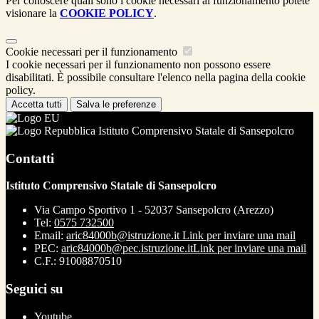
Per conoscere quali sono i cookie necessari al funzionamento potete
visionare la
COOKIE POLICY
.
Cookie necessari per il funzionamento
I cookie necessari per il funzionamento non possono essere
disabilitati. È possibile consultare l'elenco nella pagina della cookie
policy.
Accetta tutti
Salva le preferenze
Istituto Comprensivo Statale di Sansepolcro
Contatti
Istituto Comprensivo Statale di Sansepolcro
Via Campo Sportivo 1 - 52037 Sansepolcro (Arezzo)
Tel:
0575 732500
Email:
aric84000b@istruzione.it
Link per inviare una mail
PEC:
aric84000b@pec.istruzione.it
Link per inviare una mail
C.F.: 91008870510
Seguici su
Youtube