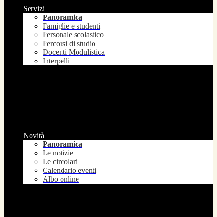
Servizi
Panoramica
Famiglie e studenti
Personale scolastico
Percorsi di studio
Docenti Modulistica
Interpelli
Novità
Panoramica
Le notizie
Le circolari
Calendario eventi
Albo online