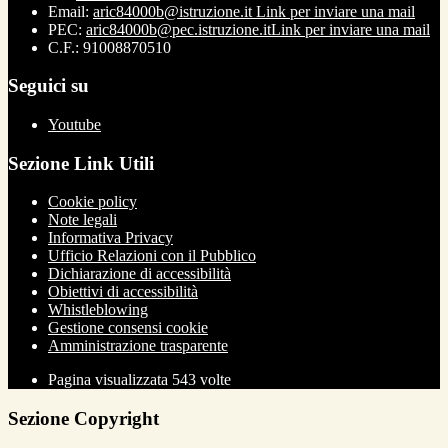
Email:
aric84000b@istruzione.it
Link per inviare una mail
PEC:
aric84000b@pec.istruzione.it
Link per inviare una mail
C.F.: 91008870510
Seguici su
Youtube
Sezione Link Utili
Cookie policy
Note legali
Informativa Privacy
Ufficio Relazioni con il Pubblico
Dichiarazione di accessibilità
Obiettivi di accessibilità
Whistleblowing
Gestione consensi cookie
Amministrazione trasparente
Pagina visualizzata
543
volte
Sezione Copyright