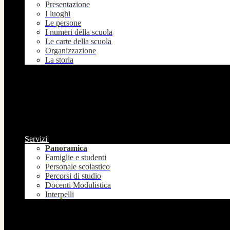
Presentazione
I luoghi
Le persone
I numeri della scuola
Le carte della scuola
Organizzazione
La storia
Servizi
Panoramica
Famiglie e studenti
Personale scolastico
Percorsi di studio
Docenti Modulistica
Interpelli