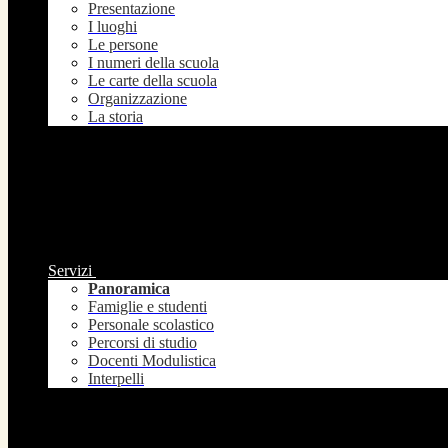
Presentazione
I luoghi
Le persone
I numeri della scuola
Le carte della scuola
Organizzazione
La storia
Servizi
Panoramica
Famiglie e studenti
Personale scolastico
Percorsi di studio
Docenti Modulistica
Interpelli