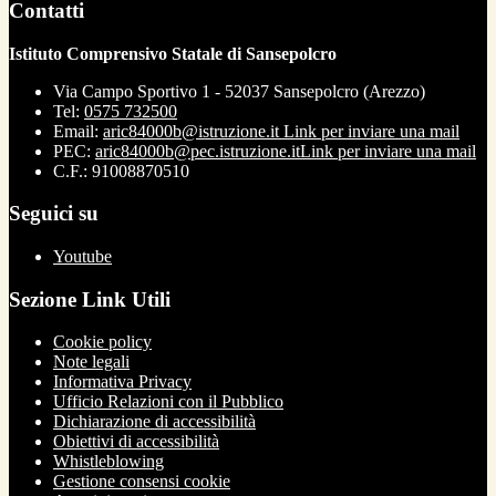
Contatti
Istituto Comprensivo Statale di Sansepolcro
Via Campo Sportivo 1 - 52037 Sansepolcro (Arezzo)
Tel:
0575 732500
Email:
aric84000b@istruzione.it
Link per inviare una mail
PEC:
aric84000b@pec.istruzione.it
Link per inviare una mail
C.F.: 91008870510
Seguici su
Youtube
Sezione Link Utili
Cookie policy
Note legali
Informativa Privacy
Ufficio Relazioni con il Pubblico
Dichiarazione di accessibilità
Obiettivi di accessibilità
Whistleblowing
Gestione consensi cookie