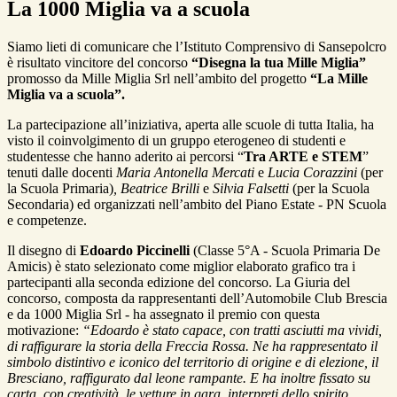
La 1000 Miglia va a scuola
Siamo lieti di comunicare che l’Istituto Comprensivo di Sansepolcro
è risultato vincitore del concorso
“Disegna la tua Mille Miglia”
promosso da Mille Miglia Srl nell’ambito del progetto
“La Mille
Miglia va a scuola”.
La partecipazione all’iniziativa, aperta alle scuole di tutta Italia, ha
visto il coinvolgimento di un gruppo eterogeneo di studenti e
studentesse che hanno aderito ai percorsi “
Tra ARTE e STEM
”
tenuti dalle docenti
Maria Antonella Mercati
e
Lucia Corazzini
(per
la Scuola Primaria)
, Beatrice Brilli
e
Silvia Falsetti
(per la Scuola
Secondaria) ed organizzati nell’ambito del Piano Estate - PN Scuola
e competenze.
Il disegno di
Edoardo Piccinelli
(Classe 5°A - Scuola Primaria De
Amicis) è stato selezionato come miglior elaborato grafico tra i
partecipanti alla seconda edizione del concorso. La Giuria del
concorso, composta da rappresentanti dell’Automobile Club Brescia
e da 1000 Miglia Srl - ha assegnato il premio con questa
motivazione:
“Edoardo è stato capace, con tratti asciutti ma vividi,
di raffigurare la storia della Freccia Rossa. Ne ha rappresentato il
simbolo distintivo e iconico del territorio di origine e di elezione, il
Bresciano, raffigurato dal leone rampante. E ha inoltre fissato su
carta, con creatività, le vetture in gara, interpreti dello spirito