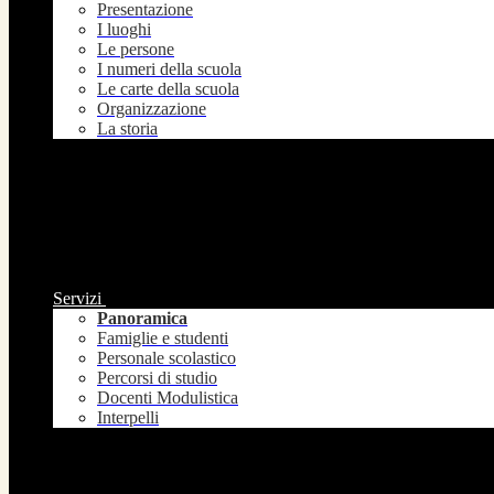
Presentazione
I luoghi
Le persone
I numeri della scuola
Le carte della scuola
Organizzazione
La storia
Servizi
Panoramica
Famiglie e studenti
Personale scolastico
Percorsi di studio
Docenti Modulistica
Interpelli