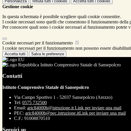
Personalizza
Rifiuta tutti
i cookies
Accetta tutti
i cookies
Gestione cookie
In questa schermata è possibile scegliere quali cookie consentire.
I cookie necessari sono quelli che consentono il funzionamento della pi
Per conoscere quali sono i cookie necessari al funzionamento potete v
Cookie necessari per il funzionamento
I cookie necessari per il funzionamento non possono essere disabilitati.
Accetta tutti
Salva le preferenze
Istituto Comprensivo Statale di Sansepolcro
Contatti
Istituto Comprensivo Statale di Sansepolcro
Via Campo Sportivo 1 - 52037 Sansepolcro (Arezzo)
Tel:
0575 732500
Email:
aric84000b@istruzione.it
Link per inviare una mail
PEC:
aric84000b@pec.istruzione.it
Link per inviare una mail
C.F.: 91008870510
Seguici su