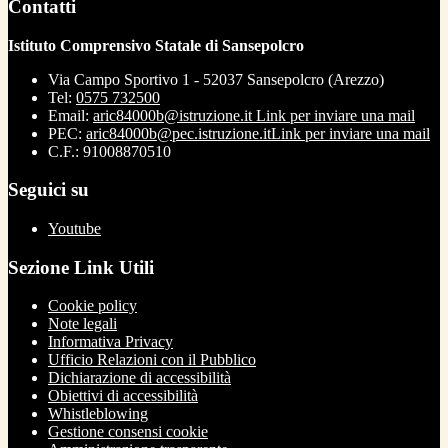
Contatti
Istituto Comprensivo Statale di Sansepolcro
Via Campo Sportivo 1 - 52037 Sansepolcro (Arezzo)
Tel:
0575 732500
Email:
aric84000b@istruzione.it
Link per inviare una mail
PEC:
aric84000b@pec.istruzione.it
Link per inviare una mail
C.F.: 91008870510
Seguici su
Youtube
Sezione Link Utili
Cookie policy
Note legali
Informativa Privacy
Ufficio Relazioni con il Pubblico
Dichiarazione di accessibilità
Obiettivi di accessibilità
Whistleblowing
Gestione consensi cookie