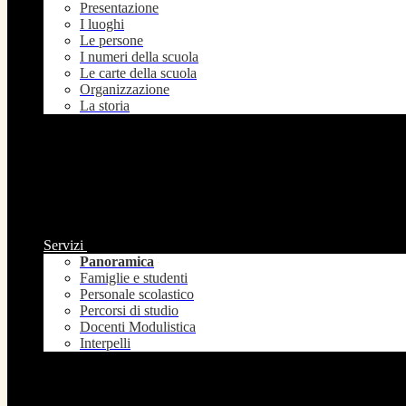
Presentazione
I luoghi
Le persone
I numeri della scuola
Le carte della scuola
Organizzazione
La storia
Servizi
Panoramica
Famiglie e studenti
Personale scolastico
Percorsi di studio
Docenti Modulistica
Interpelli