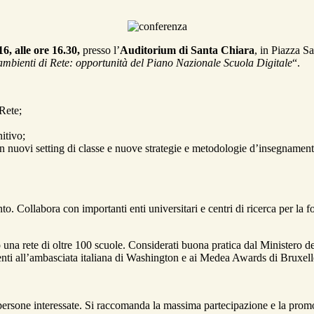
6, alle ore 16.30,
presso l’
Auditorium di Santa Chiara
, in Piazza S
 ambienti di Rete: opportunità del Piano Nazionale Scuola Digitale
“.
 Rete;
itivo;
con nuovi setting di classe e nuove strategie e metodologie d’insegnament
. Collabora con importanti enti universitari e centri di ricerca per la f
una rete di oltre 100 scuole. Considerati buona pratica dal Ministero dell
enti all’ambasciata italiana di Washington e ai Medea Awards di Bruxell
 le persone interessate. Si raccomanda la massima partecipazione e la pro