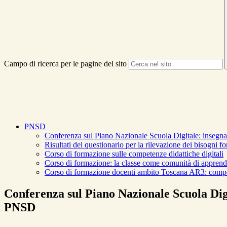
Campo di ricerca per le pagine del sito
PNSD
Conferenza sul Piano Nazionale Scuola Digitale: insegnar
Risultati del questionario per la rilevazione dei bisogni 
Corso di formazione sulle competenze didattiche digitali
Corso di formazione: la classe come comunità di appren
Corso di formazione docenti ambito Toscana AR3: compet
Conferenza sul Piano Nazionale Scuola Digi
PNSD