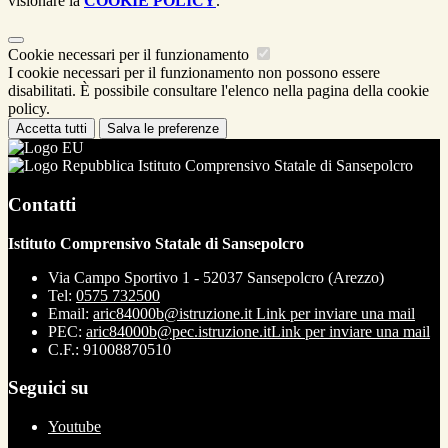
visionare la
COOKIE POLICY
.
Cookie necessari per il funzionamento
I cookie necessari per il funzionamento non possono essere
disabilitati. È possibile consultare l'elenco nella pagina della cookie
policy.
Accetta tutti
Salva le preferenze
Istituto Comprensivo Statale di Sansepolcro
Contatti
Istituto Comprensivo Statale di Sansepolcro
Via Campo Sportivo 1 - 52037 Sansepolcro (Arezzo)
Tel:
0575 732500
Email:
aric84000b@istruzione.it
Link per inviare una mail
PEC:
aric84000b@pec.istruzione.it
Link per inviare una mail
C.F.: 91008870510
Seguici su
Youtube