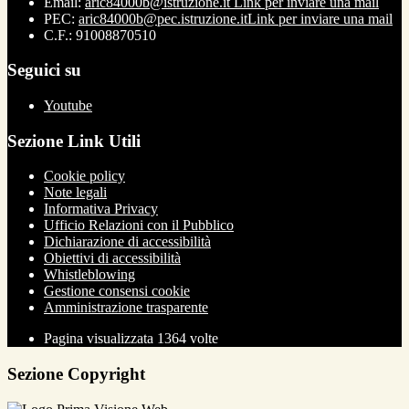
Email:
aric84000b@istruzione.it
Link per inviare una mail
PEC:
aric84000b@pec.istruzione.it
Link per inviare una mail
C.F.: 91008870510
Seguici su
Youtube
Sezione Link Utili
Cookie policy
Note legali
Informativa Privacy
Ufficio Relazioni con il Pubblico
Dichiarazione di accessibilità
Obiettivi di accessibilità
Whistleblowing
Gestione consensi cookie
Amministrazione trasparente
Pagina visualizzata
1364
volte
Sezione Copyright