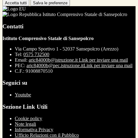
Accetta tutti
Salva le preferenze
Istituto Comprensivo Statale di Sansepolcro
Contatti
Istituto Comprensivo Statale di Sansepolcro
Via Campo Sportivo 1 - 52037 Sansepolcro (Arezzo)
Tel:
0575 732500
Email:
aric84000b@istruzione.it
Link per inviare una mail
PEC:
aric84000b@pec.istruzione.it
Link per inviare una mail
C.F.: 91008870510
Seguici su
Youtube
Sezione Link Utili
Cookie policy
Note legali
Informativa Privacy
Ufficio Relazioni con il Pubblico