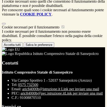
I cookie necessari sono quelli che consentono il funzionamento della
piattaforma e non è possibile disabilitarli.
Per conoscere quali sono i cookie necessari al funzionamento potete
visionare la
COOKIE POLICY
.
Cookie necessari per il funzionamento
I cookie necessari per il funzionamento non possono essere
disabilitati. È possibile consultare l'elenco nella pagina della cookie
policy.
Accetta tutti
Salva le preferenze
Istituto Comprensivo Statale di Sansepolcro
Contatti
Istituto Comprensivo Statale di Sansepolcro
Via Campo Sportivo 1 - 52037 Sansepolcro (Arezzo)
Tel:
0575 732500
Email:
aric84000b@istruzione.it
Link per inviare una mail
PEC:
aric84000b@pec.istruzione.it
Link per inviare una mail
C.F.: 91008870510
Seguici su