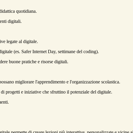
didattica quotidiana.
ti digitali.
ve legate al digitale.
gitale (es. Safer Internet Day, settimane del coding).
ere buone pratiche e risorse digitali.
possano migliorare l'apprendimento e l'organizzazione scolastica.
progetti e iniziative che sfruttino il potenziale del digitale.
enti.
itale permette di creare lezioni più interattive, personalizzate e vicine 