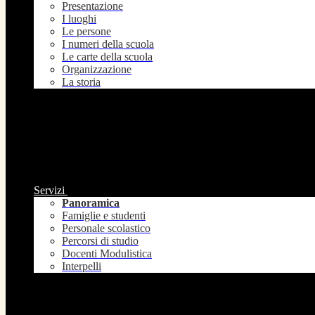
Presentazione
I luoghi
Le persone
I numeri della scuola
Le carte della scuola
Organizzazione
La storia
Servizi
Panoramica
Famiglie e studenti
Personale scolastico
Percorsi di studio
Docenti Modulistica
Interpelli