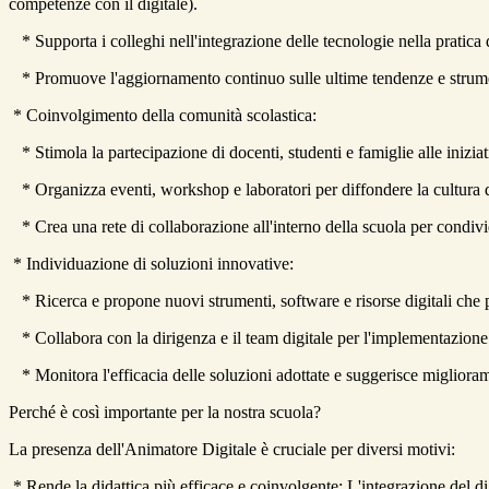
competenze con il digitale).
* Supporta i colleghi nell'integrazione delle tecnologie nella pratica 
* Promuove l'aggiornamento continuo sulle ultime tendenze e strumen
* Coinvolgimento della comunità scolastica:
* Stimola la partecipazione di docenti, studenti e famiglie alle iniziati
* Organizza eventi, workshop e laboratori per diffondere la cultura di
* Crea una rete di collaborazione all'interno della scuola per condivid
* Individuazione di soluzioni innovative:
* Ricerca e propone nuovi strumenti, software e risorse digitali che 
* Collabora con la dirigenza e il team digitale per l'implementazione di 
* Monitora l'efficacia delle soluzioni adottate e suggerisce miglioram
Perché è così importante per la nostra scuola?
La presenza dell'Animatore Digitale è cruciale per diversi motivi:
* Rende la didattica più efficace e coinvolgente: L'integrazione del dig