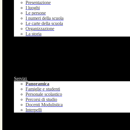
Presentazione
I luoghi
Le persone
I numeri della scuola
Le carte della scuola
Organizzazione
La storia
Servizi
Panoramica
Famiglie e studenti
Personale scolastico
Percorsi di studio
Docenti Modulistica
Interpelli