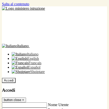
Salta al contenuto
Italiano
Italiano
English
Français
Español
Shqiptare
Accedi
Accedi
button close
×
Nome Utente