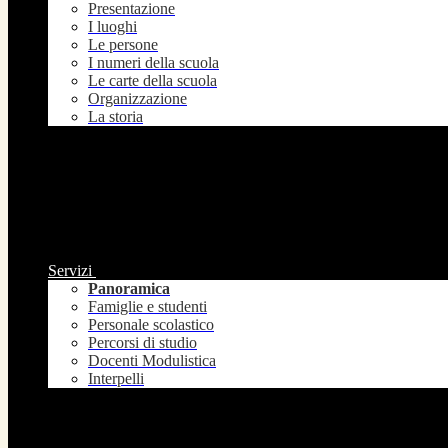
Presentazione
I luoghi
Le persone
I numeri della scuola
Le carte della scuola
Organizzazione
La storia
Servizi
Panoramica
Famiglie e studenti
Personale scolastico
Percorsi di studio
Docenti Modulistica
Interpelli