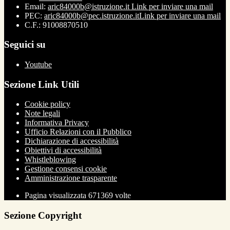
Email:
aric84000b@istruzione.it
Link per inviare una mail
PEC:
aric84000b@pec.istruzione.it
Link per inviare una mail
C.F.: 91008870510
Seguici su
Youtube
Sezione Link Utili
Cookie policy
Note legali
Informativa Privacy
Ufficio Relazioni con il Pubblico
Dichiarazione di accessibilità
Obiettivi di accessibilità
Whistleblowing
Gestione consensi cookie
Amministrazione trasparente
Pagina visualizzata
671369
volte
Sezione Copyright